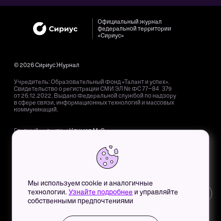
Официальный журнал
федеральной территории
«Сириус»
© 2026 Сириус Журнал
Учредитель: Образовательный Фонд «Талант и успех».
Свидетельство о регистрации СМИ ЭЛ № ФС 77−84 379
от 26.12.2022. Выдано Федеральной службой по надзору
в сфере связи, информационных технологий и массовых
коммуникаций.
Главный редактор:
Климов М. Э.
Адрес редакции: 354 340, Краснодарский край, пгт. Сириус,
Олимпийский пр-т, д. 40.
Адрес электронной почты редакции:
mag@sochisirius.ru
.
Телефон редакции:
+7 (800) 100-76-63
, доб. 4366.
Мы используем cookie и аналогичные
Для детей старше 12 лет. Все права на любые материалы,
технологии.
Узнайте подробнее
и управляйте
12+
опубликованные на сайте, защищены в соответствии
собственными предпочтениями
с российским и международным законодательством
об интеллектуальной собственности. Любое использование
текстовых, фото-, аудио- и видеоматериалов возможно