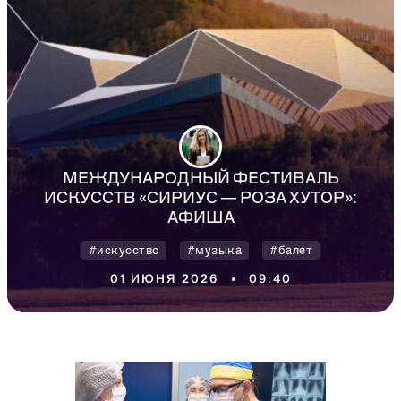
МЕЖДУНАРОДНЫЙ ФЕСТИВАЛЬ
ЛЬШОЙ ЛЕТНИЙ МУЗЫКАЛЬНЫЙ
ИСКУССТВ «СИРИУС — РОЗА ХУТОР»:
ТИВАЛЬ «СИРИУС» 2026: АФИША
АФИША
ириус
#музыка
#Концертный центр
#искусство
#музыка
#балет
15 ИЮЛЯ 2026
15:27
01 ИЮНЯ 2026
09:40