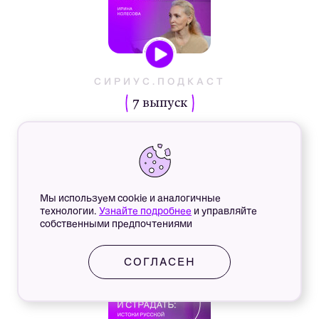
СИРИУС.ПОДКАСТ
7 выпуск
СЕКРЕТЫ ПЕДАГОГА: КАК
ПРИУЧАТЬ РЕБЁНКА ЖИТЬ ПО-
ВЗРОСЛОМУ
#школьники
#первоклассник
Мы используем cookie и аналогичные
технологии.
Узнайте подробнее
и управляйте
#чтение
собственными предпочтениями
19 ИЮНЯ 2026
60 МИН
СОГЛАСЕН