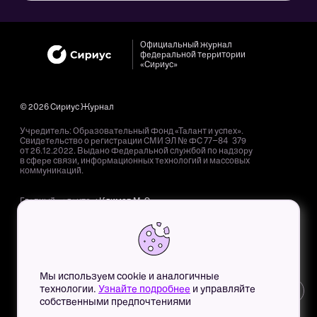
Официальный журнал
федеральной территории
«Сириус»
© 2026 Сириус Журнал
Учредитель: Образовательный Фонд «Талант и успех».
Свидетельство о регистрации СМИ ЭЛ № ФС 77−84 379
от 26.12.2022. Выдано Федеральной службой по надзору
в сфере связи, информационных технологий и массовых
коммуникаций.
Главный редактор:
Климов М. Э.
Адрес редакции: 354 340, Краснодарский край, пгт. Сириус,
Олимпийский пр-т, д. 40.
Адрес электронной почты редакции:
mag@sochisirius.ru
.
Телефон редакции:
+7 (800) 100-76-63
, доб. 4366.
Мы используем cookie и аналогичные
Для детей старше 12 лет. Все права на любые материалы,
технологии.
Узнайте подробнее
и управляйте
12+
опубликованные на сайте, защищены в соответствии
собственными предпочтениями
с российским и международным законодательством
об интеллектуальной собственности. Любое использование