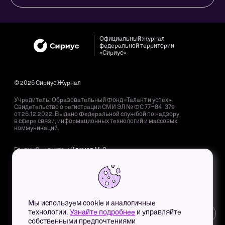
Официальный журнал
федеральной территории
«Сириус»
© 2026 Сириус Журнал
Учредитель: Образовательный Фонд «Талант и успех».
Свидетельство о регистрации СМИ ЭЛ № ФС 77−84 379
от 26.12.2022. Выдано Федеральной службой по надзору
в сфере связи, информационных технологий и массовых
коммуникаций.
Главный редактор:
Климов М. Э.
Адрес редакции: 354 340, Краснодарский край, пгт. Сириус,
Олимпийский пр-т, д. 40.
Адрес электронной почты редакции:
mag@sochisirius.ru
.
Телефон редакции:
+7 (800) 100-76-63
, доб. 4366.
Мы используем cookie и аналогичные
Для детей старше 12 лет. Все права на любые материалы,
технологии.
Узнайте подробнее
и управляйте
12+
опубликованные на сайте, защищены в соответствии
собственными предпочтениями
с российским и международным законодательством