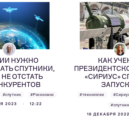
ИИ НУЖНО
КАК УЧЕ
ТЬ СПУТНИКИ,
ПРЕЗИДЕНТСК
 НЕ ОТСТАТЬ
«СИРИУС» С
ОНКУРЕНТОВ
ЗАПУС
#спутник
#Роскосмос
#технологии
#Сириу
Я 2023
12:22
#спутни
16 ДЕКАБРЯ 202