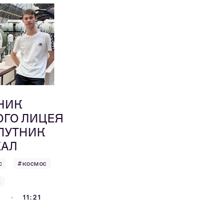
НИК
ОГО ЛИЦЕЯ
ПУТНИК
КАЛ
с
#космос
к
2
11:21