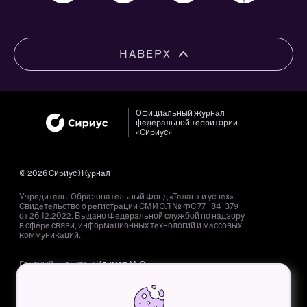
НАВЕРХ
Официальный журнал
федеральной территории
«Сириус»
© 2026 Сириус Журнал
Учредитель: Образовательный Фонд «Талант и успех».
Свидетельство о регистрации СМИ ЭЛ № ФС 77−84 379
от 26.12.2022. Выдано Федеральной службой по надзору
в сфере связи, информационных технологий и массовых
коммуникаций.
Главный редактор:
Климов М. Э.
Адрес редакции: 354 340, Краснодарский край, пгт. Сириус,
Олимпийский пр-т, д. 40.
Адрес электронной почты редакции:
mag@sochisirius.ru
.