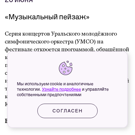
«Музыкальный пейзаж»
Серия концертов Уральского молодёжного
симфонического оркестра (УМСО) на
фестивале откроется программой, обращённой
к музыкальному пейзажу — одному из самых
притягательных образов романтической
симфонической традиции. Музыканты
исполнят сочинения, ставшие символами этой
Мы используем cookie и аналогичные
традиции: «Пер Гюнт» Грига, Скрипичный
технологии.
Узнайте подробнее
и управляйте
собственными предпочтениями
концерт Сибелиуса и «Шехеразада» Римского-
Корсакова.
СОГЛАСЕН
Время:
18:00