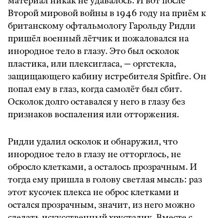
материал никак не удавалось. И вот после
Второй мировой войны в 1946 году на приём к
британскому офтальмологу Гарольду Ридли
пришёл военный лётчик и пожаловался на
инородное тело в глазу. Это был осколок
пластика, или плексигласа, — оргстекла,
защищающего кабину истребителя Spitfire. Он
попал ему в глаз, когда самолёт был сбит.
Осколок долго оставался у него в глазу без
признаков воспаления или отторжения.
Ридли удалил осколок и обнаружил, что
инородное тело в глазу не отторглось, не
обросло клетками, а осталось прозрачным. И
тогда ему пришла в голову светлая мысль: раз
этот кусочек плекса не оброс клетками и
остался прозрачным, значит, из него можно
сделать искусственный хрусталик. Вместе с