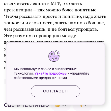
стал читать лекции в МГУ, готовить
презентации — как можно более понятные.
Чтобы рассказать просто и понятно, надо знать
тонкости и сложности, знать намного больше,
чем рассказываешь, и не бояться упрощать.
Эту разумную пропорцию между
доступностью, научностью и по возможности
увлекательностью я пытался соблюсти и в
курсе популярных лекций здесь, в Сириусе. Так
что да, журналистика мне в этом сильно
помогла.
Мы используем cookie и аналогичные
технологии.
Узнайте подробнее
и управляйте
собственными предпочтениями
#технологии
#глаза
#очки
СОГЛАСЕН
ОЦЕНИТЕ СТАТЬЮ
142
2