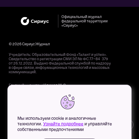
Официальный журнал
федеральной территории
«Сириус»
© 2026 Сириус Журнал
Учредитель: Образовательный Фонд «Талант и успех».
Свидетельство о регистрации СМИ ЭЛ № ФС 77−84 379
от 26.12.2022. Выдано Федеральной службой по надзору
в сфере связи, информационных технологий и массовых
коммуникаций.
Главный редактор:
Климов М. Э.
Адрес редакции: 354 340, Краснодарский край, пгт. Сириус,
Олимпийский пр-т, д. 40.
Адрес электронной почты редакции:
mag@sochisirius.ru
.
Телефон редакции:
+7 (800) 100-76-63
, доб. 4366.
Мы используем cookie и аналогичные
Для детей старше 12 лет. Все права на любые материалы,
технологии.
Узнайте подробнее
и управляйте
12+
опубликованные на сайте, защищены в соответствии
собственными предпочтениями
с российским и международным законодательством
об интеллектуальной собственности. Любое использование
текстовых, фото-, аудио- и видеоматериалов возможно