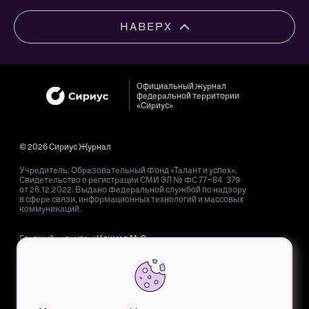
НАВЕРХ
Официальный журнал
федеральной территории
«Сириус»
© 2026 Сириус Журнал
Учредитель: Образовательный Фонд «Талант и успех».
Свидетельство о регистрации СМИ ЭЛ № ФС 77−84 379
от 26.12.2022. Выдано Федеральной службой по надзору
в сфере связи, информационных технологий и массовых
коммуникаций.
Главный редактор:
Климов М. Э.
Адрес редакции: 354 340, Краснодарский край, пгт. Сириус,
Олимпийский пр-т, д. 40.
Адрес электронной почты редакции:
mag@sochisirius.ru
.
Телефон редакции:
+7 (800) 100-76-63
, доб. 4366.