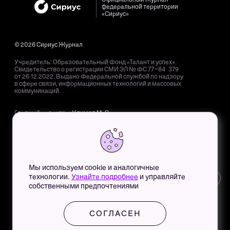
федеральной территории
«Сириус»
© 2026 Сириус Журнал
Учредитель: Образовательный Фонд «Талант и успех».
Свидетельство о регистрации СМИ ЭЛ № ФС 77−84 379
от 26.12.2022. Выдано Федеральной службой по надзору
в сфере связи, информационных технологий и массовых
коммуникаций.
Главный редактор:
Климов М. Э.
Адрес редакции: 354 340, Краснодарский край, пгт. Сириус,
Олимпийский пр-т, д. 40.
Адрес электронной почты редакции:
mag@sochisirius.ru
.
Телефон редакции:
+7 (800) 100-76-63
, доб. 4366.
Мы используем cookie и аналогичные
Для детей старше 12 лет. Все права на любые материалы,
технологии.
Узнайте подробнее
и управляйте
12+
опубликованные на сайте, защищены в соответствии
собственными предпочтениями
с российским и международным законодательством
об интеллектуальной собственности. Любое использование
текстовых, фото-, аудио- и видеоматериалов возможно
только с согласия правообладателя.
СОГЛАСЕН
Политика
Пользовательское